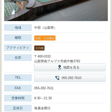
地域
中部（山梨県）
種類
温泉・入浴施設
アクティビティ
その他
〒400-0332
住所
山梨県南アルプス市鏡中條3782
地図を見る
TEL
055-282-7610
FAX
055-282-7611
営業時間
9:30～21:30
定休日
毎週金曜日