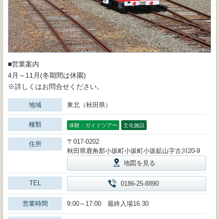
■営業案内
4月～11月(冬期間は休園)
※詳しくはお問合せください。
地域
東北（秋田県）
種類
体験・ガイドツアー
文化施設
〒017-0202
住所
秋田県鹿角郡小坂町小坂町小坂鉱山字古川20-9
地図を見る
TEL
0186-25-8890
営業時間
9:00～17:00 最終入場16:30