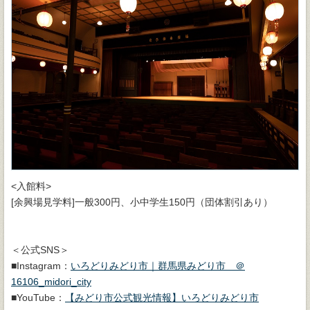
<入館料>
[余興場見学料]一般300円、小中学生150円（団体割引あり）
＜公式SNS＞
■Instagram：
いろどりみどり市｜群馬県みどり市 ＠
16106_midori_city
■YouTube：
【みどり市公式観光情報】いろどりみどり市