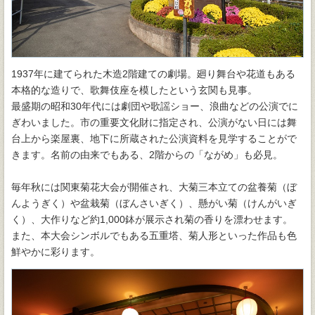
1937年に建てられた木造2階建ての劇場。廻り舞台や花道もある
本格的な造りで、歌舞伎座を模したという玄関も見事。
最盛期の昭和30年代には劇団や歌謡ショー、浪曲などの公演でに
ぎわいました。市の重要文化財に指定され、公演がない日には舞
台上から楽屋裏、地下に所蔵された公演資料を見学することがで
きます。名前の由来でもある、2階からの「ながめ」も必見。
毎年秋には関東菊花大会が開催され、大菊三本立ての盆養菊（ぼ
んようぎく）や盆栽菊（ぼんさいぎく）、懸がい菊（けんがいぎ
く）、大作りなど約1,000鉢が展示され菊の香りを漂わせます。
また、本大会シンボルでもある五重塔、菊人形といった作品も色
鮮やかに彩ります。