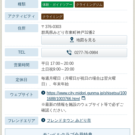
種類
体験・ガイドツアー
クライミングジム
アクティビティ
クライミング
〒376-0303
住所
群馬県みどり市東町神戸32番2
地図を見る
TEL
0277-76-0984
平日 17:00～20:00
営業時間
土日祝9:00～20:00
毎週月曜日（月曜日が祝日の場合は翌火曜
定休日
日）、年末年始
https://www.city.midori.gunma.jp/shisetsu/100
ウェブサイト
1688/1003766.html
※最新の情報を施設のウェブサイト等で必ずご
確認ください。
フレンドタウン みどり市
フレンドエリア
モンベルクラブ会員特典