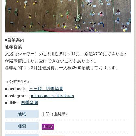
■営業案内
通年営業
入浴（シャワー）のご利用は5月～11月、別途¥700にて承ります
が諸事情によりお受けできないこともあります。
冬季期間12～3月は暖房費お一人様¥500頂戴しております。
＜公式SNS＞
■facebook：
三ッ峠 四季楽園
■Instagram：
mitsutoge_shikirakuen
■LINE：
四季楽園
地域
中部（山梨県）
種類
山小屋