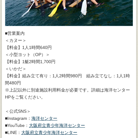
■営業案内
＜カヌー＞
【料金】1人1時間640円
＜小型ヨット（OP）＞
【料金】1艇2時間1,700円
＜いかだ＞
【料金】組み立て有り：1人2時間980円 組み立てなし：1人1時
間480円
※上記以外に別途施設利用料金が必要です。詳細は海洋センター
HPをご覧ください。
＜公式SNS＞
■Instagram：
海洋センター
■YouTube：
大阪府立青少年海洋センター
■LINE：
大阪府立青少年海洋センター