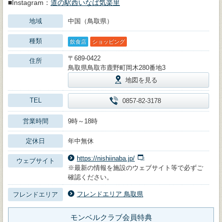
■Instagram：
道の駅西いなば気楽里
地域
中国（鳥取県）
種類
飲食店
ショッピング
〒689-0422
住所
鳥取県鳥取市鹿野町岡木280番地3
地図を見る
TEL
0857-82-3178
営業時間
9時～18時
定休日
年中無休
https://nishiinaba.jp/
ウェブサイト
※最新の情報を施設のウェブサイト等で必ずご
確認ください。
フレンドエリア 鳥取県
フレンドエリア
モンベルクラブ会員特典