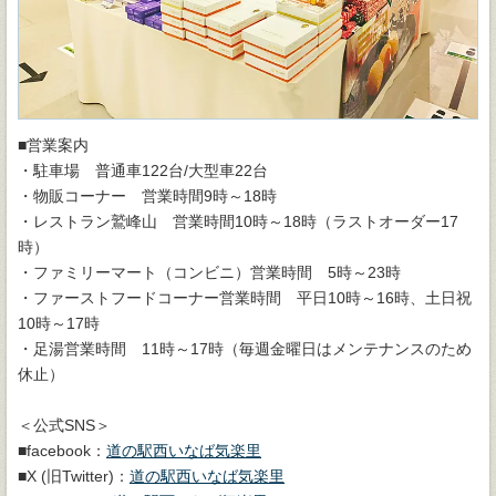
■営業案内
・駐車場 普通車122台/大型車22台
・物販コーナー 営業時間9時～18時
・レストラン鷲峰山 営業時間10時～18時（ラストオーダー17
時）
・ファミリーマート（コンビニ）営業時間 5時～23時
・ファーストフードコーナー営業時間 平日10時～16時、土日祝
10時～17時
・足湯営業時間 11時～17時（毎週金曜日はメンテナンスのため
休止）
＜公式SNS＞
■facebook：
道の駅西いなば気楽里
■X (旧Twitter)：
道の駅西いなば気楽里