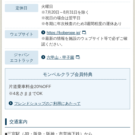
火曜日
定休日
※7月20日～8月31日を除く
※祝日の場合は翌平日
※冬期に年次検査のため3週間程度の運休あり
https://koberope.jp/
ウェブサイト
※最新の情報を施設のウェブサイト等で必ずご確
認ください。
ジャパン
六甲山・甲子園
エコトラック
モンベルクラブ会員特典
片道乗車料金20%OFF
※4名さままでOK
フレンドショップのご利用にあたって
交通案内
■三宮駅（JR・阪急・阪神・市営地下鉄）から