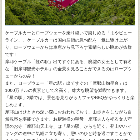
ケーブルカーとロープウェーを乗り継いで楽しめる「まやビュー
ライン」。ケーブルカーは国内屈指の急勾配を一気に駆け上が
り、ロープウェーからは車窓から見下ろす素晴らしい眺めが抜群
です！
摩耶ケーブル「虹の駅」出てすぐにある、廃墟の女王として有名
な「旧摩耶観光ホテル」の全景を見ることができるのはロープウ
ェーからのみ！
また、ロープウェー「星の駅」出てすぐの「摩耶山掬星台」は
1000万ドルの夜景として名高く、雄大な眺望を満喫できます。
「星の駅」2階では、景色を見ながらカフェやBBQがゆっくりと楽
しめます。
摩耶山はひときわ深い森におおわれており、山歩きをしながら自
然観察を堪能できます。お釈迦様の聖母・摩耶夫人を祀る女人守
護のお寺「摩耶山天上寺」は「星の駅」からも近く、登山やハイ
キングの途中に気軽に立ち寄り、憩いのひと時を過ごすことがで