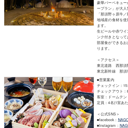
豪華バーベキュー
ープラン」が大人
「那須野ヶ原牛／
地域産の食材を使
ます。
生ビールや赤ワイ
ンク付きとなって
部屋食ができるお
ります。
＜アクセス＞
東北道路 西那須
東北新幹線 那須
■営業案内
チェックイン：15:00
チェックアウト：8:0
客室：ドームテン
定員：4名(1室あ
＜公式SNS＞
■facebook：
NAGO
■Instagram：
NA