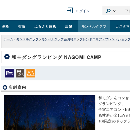
ログイン
保険
宿泊
ふるさと納税
店舗
モンベル
クラブ
カスタマ
ホーム
>
モンベルクラブ
>
モンベルクラブ会員特典
>
フレンドエリア・フレンドショッ
和モダングランピング NAGOMI CAMP
和モダンをコンセ
グランピング。
全室エアコン・B
森林浴が楽しめる
1棟限定のドッグ