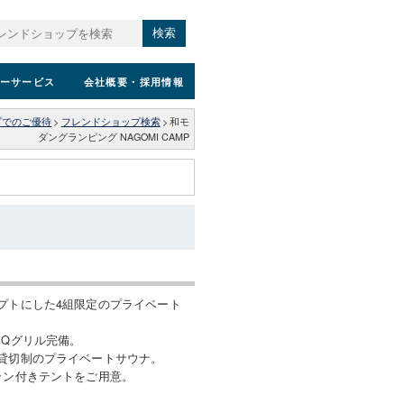
検索
ーサービス
会社概要
・採用情報
プでのご優待
>
フレンドショップ検索
>
和モ
ダングランピング NAGOMI CAMP
プトにした4組限定のプライベート
BQグリル完備。
貸切制のプライベートサウナ。
ラン付きテントをご用意。