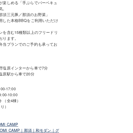
が楽しめる「手ぶらでバーベキュ
気。
那須三元豚／那須のお野菜」
用した本格BBQをご利用いただけ
ンを含む15種類以上のフリードリ
おります。
弁当プランでのご予約も承ってお
野塩原インターから車で7分
塩原駅から車で20分
-17:00
0-10:00
ト（全4棟）
たり）
MI CAMP
GOMI CAMP｜那須｜和モダン｜グ