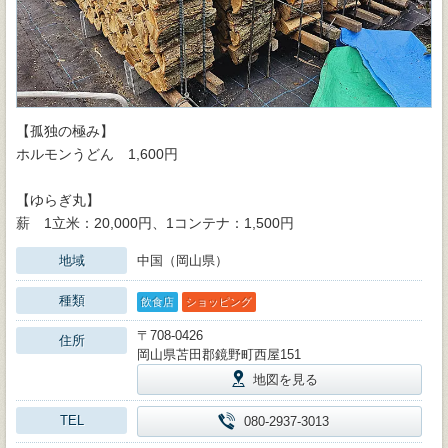
【孤独の極み】
ホルモンうどん 1,600円
【ゆらぎ丸】
薪 1立米：20,000円、1コンテナ：1,500円
地域
中国（岡山県）
種類
飲食店
ショッピング
〒708-0426
住所
岡山県苫田郡鏡野町西屋151
地図を見る
TEL
080-2937-3013