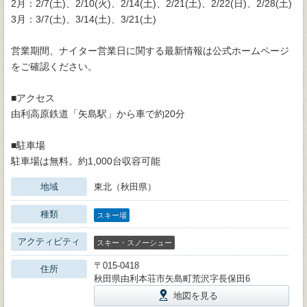
2月：2/7(土)、2/10(火)、2/14(土)、2/21(土)、2/22(日)、2/28(土)
3月：3/7(土)、3/14(土)、3/21(土)
営業期間、ナイター営業日に関する最新情報は公式ホームページ
をご確認ください。
■アクセス
由利高原鉄道「矢島駅」から車で約20分
■駐車場
駐車場は無料。約1,000台収容可能
地域
東北（秋田県）
種類
スキー場
アクティビティ
スキー・スノーシュー
〒015-0418
住所
秋田県由利本荘市矢島町荒沢字長保田6
地図を見る