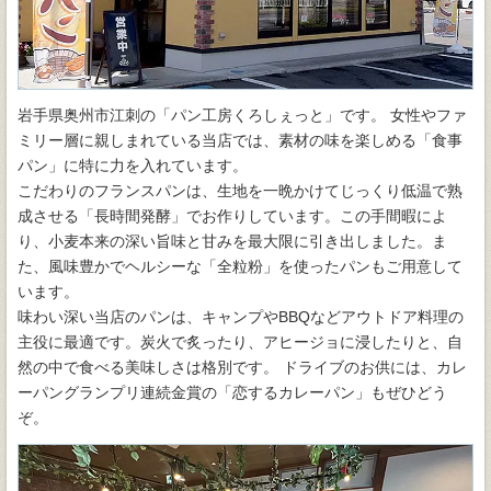
岩手県奥州市江刺の「パン工房くろしぇっと」です。 女性やファ
ミリー層に親しまれている当店では、素材の味を楽しめる「食事
パン」に特に力を入れています。
こだわりのフランスパンは、生地を一晩かけてじっくり低温で熟
成させる「長時間発酵」でお作りしています。この手間暇によ
り、小麦本来の深い旨味と甘みを最大限に引き出しました。ま
た、風味豊かでヘルシーな「全粒粉」を使ったパンもご用意して
います。
味わい深い当店のパンは、キャンプやBBQなどアウトドア料理の
主役に最適です。炭火で炙ったり、アヒージョに浸したりと、自
然の中で食べる美味しさは格別です。 ドライブのお供には、カレ
ーパングランプリ連続金賞の「恋するカレーパン」もぜひどう
ぞ。