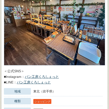
＜公式SNS＞
■Instagram：
パン工房くろしぇっと
■LINE：
パン工房くろしぇっと
地域
東北（岩手県）
種類
ショッピング