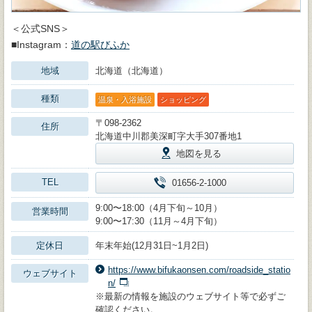
＜公式SNS＞
■Instagram：
道の駅びふか
地域
北海道（北海道）
種類
温泉・入浴施設
ショッピング
〒098-2362
住所
北海道中川郡美深町字大手307番地1
地図を見る
TEL
01656-2-1000
9:00〜18:00（4月下旬～10月）
営業時間
9:00〜17:30（11月～4月下旬）
定休日
年末年始(12月31日~1月2日)
https://www.bifukaonsen.com/roadside_statio
ウェブサイト
n/
※最新の情報を施設のウェブサイト等で必ずご
確認ください。