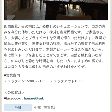
田園風景が目の前に広がる癒しのシチュエーションで、自然の恵
みを存分に体験いただける一棟貸し農家民宿です。 ご家族や友
人、大切な方とプライベートな空間で滞在いただけます。農園で
簡単な農作業や、無農薬野菜の収穫、採れたての野菜で自炊料理
をお楽しみいただけます。木製スピーカーで音楽を聴きながら、
冬は薪ストーブを楽しむことができます。自然と触れ合いなが
ら、のんびりと静かな時間を過ごしたい方におすすめの宿です。
ココロとカラダに優しい自然のおすそわけをどうぞ。
■営業案内
チェックイン15:00～21:00 チェックアウト10:00
＜公式SNS＞
■facebook：
hanare6tsuki
地域
中部（三重県）