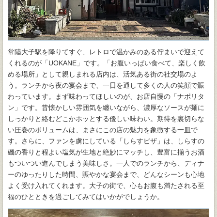
常陸大子駅を降りてすぐ、レトロで温かみのある佇まいで迎えて
くれるのが「UOKANE」です。「お腹いっぱい食べて、楽しく飲
める場所」として親しまれる店内は、活気ある街の社交場のよ
う。ランチから夜の宴会まで、一日を通して多くの人の笑顔で賑
わっています。まず味わってほしいのが、お店自慢の「ナポリタ
ン」です。昔懐かしい雰囲気を纏いながら、濃厚なソースが麺に
しっかりと絡むどこかホッとする優しい味わい。期待を裏切らな
い圧巻のボリュームは、まさにこの店の魅力を象徴する一皿で
す。さらに、ファンを虜にしている「しらすピザ」は、しらすの
磯の香りと程よい塩気が生地と絶妙にマッチし、豊富に揃うお酒
もついつい進んでしまう美味しさ。一人でのランチから、ディナ
ーのゆったりした時間、賑やかな宴会まで、どんなシーンも心地
よく受け入れてくれます。大子の街で、心もお腹も満たされる至
福のひとときを過ごしてみてはいかがでしょうか。