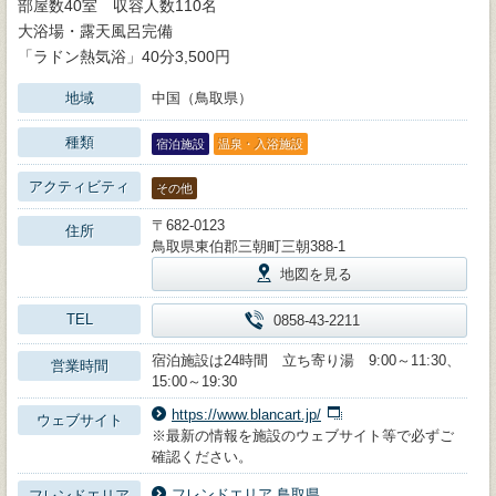
部屋数40室 収容人数110名
大浴場・露天風呂完備
「ラドン熱気浴」40分3,500円
地域
中国（鳥取県）
種類
宿泊施設
温泉・入浴施設
アクティビティ
その他
〒682-0123
住所
鳥取県東伯郡三朝町三朝388-1
地図を見る
TEL
0858-43-2211
宿泊施設は24時間 立ち寄り湯 9:00～11:30、
営業時間
15:00～19:30
https://www.blancart.jp/
ウェブサイト
※最新の情報を施設のウェブサイト等で必ずご
確認ください。
フレンドエリア 鳥取県
フレンドエリア