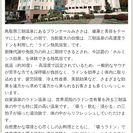
鳥取県三朝温泉にあるブランナールみささは、健康と美容をテー
マにした癒やしの宿で、当館最大の自慢は、三朝温泉の高濃度ラ
ドンを利用した「ラドン熱気浴室」です。
新陳代謝や免疫力の向上に期待できるとされ、今話題の「ホルミ
シス効果」を体験できる熱気浴です。
低温（約30度）・高湿度で設定されているため、一般的なサウナ
が苦手な方でも深呼吸が負担なく、ラドンを効率よく体内に取り
込めます。疲労回復、冷え性改善、美肌効果など、さまざまな効
果を遠方から求めて遠方から来られるお客さまも多くいらっしゃ
います。
自家源泉のラドン温泉 は、世界屈指のラドン含有量を誇る三朝温
泉の中でも特に質の高い温泉です。「吸う・飲む・浸かる」の三
拍子が揃った湯治旅で、体の中からリフレッシュしていただけま
す。
自然豊かな環境と心尽くしのお料理とともに、「吸うラドン」で