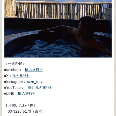
＜公式SNS＞
■facebook：
風の旅行社
■X：
風の旅行社
■Instagram：
kaze_travel
■YouTube：
（株）風の旅行社
■LINE：
風の旅行社
【お問い合わせ先】
03-3228-5173（東京）