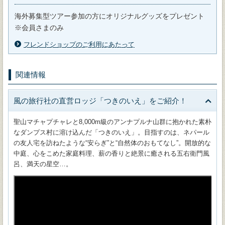
海外募集型ツアー参加の方にオリジナルグッズをプレゼント
※会員さまのみ
フレンドショップのご利用にあたって
関連情報
風の旅行社の直営ロッジ「つきのいえ」をご紹介！
聖山マチャプチャレと8,000m級のアンナプルナ山群に抱かれた素朴
なダンプス村に溶け込んだ「つきのいえ」。目指すのは、ネパール
の友人宅を訪ねたような“安らぎ”と“自然体のおもてなし”。開放的な
中庭、心をこめた家庭料理、薪の香りと絶景に癒される五右衛門風
呂、満天の星空…。