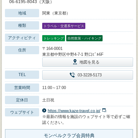
06-6195-8043（大阪）
地域
関東（東京都）
種類
トラベル・交通系サービス
アクティビティ
トレッキング
自然散策・ハイキング
〒164-0001
住所
東京都中野区中野4-7-1 野口ﾋﾞﾙ6F
地図を見る
TEL
03-3228-5173
営業時間
11:00～17:00
定休日
土日祝
https://www.kaze-travel.co.jp/
ウェブサイト
※最新の情報を施設のウェブサイト等で必ずご確
認ください。
モンベルクラブ会員特典