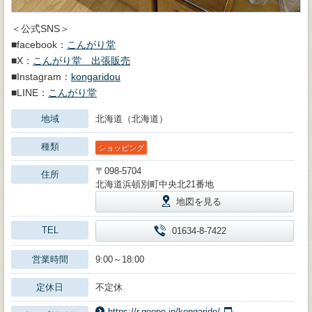
＜公式SNS＞
■facebook：
こんがり堂
■X：
こんがり堂 出張販売
■Instagram：
kongaridou
■LINE：
こんがり堂
地域
北海道（北海道）
種類
ショッピング
〒098-5704
住所
北海道浜頓別町中央北21番地
地図を見る
TEL
01634-8-7422
営業時間
9:00～18:00
定休日
不定休
https://r.goope.jp/kongarido/