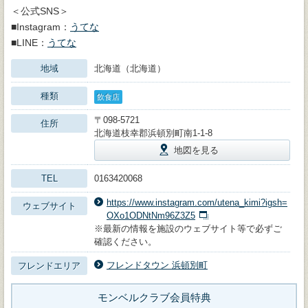
＜公式SNS＞
■Instagram：
うてな
■LINE：
うてな
地域
北海道（北海道）
種類
飲食店
〒098-5721
住所
北海道枝幸郡浜頓別町南1-1-8
地図を見る
TEL
0163420068
https://www.instagram.com/utena_kimi?igsh=
ウェブサイト
OXo1ODNtNm96Z3Z5
※最新の情報を施設のウェブサイト等で必ずご
確認ください。
フレンドタウン 浜頓別町
フレンドエリア
モンベルクラブ会員特典