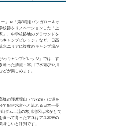
ロー」や「第2鳴滝バンガロー＆オ
学校跡をリノベーションした「上
家」、中学校跡地のグラウンドを
わキャンプビレッジ」など、日高
親水エリアに複数のキャンプ場が
がわキャンプビレッジ」では、す
き通った清流・寒川で水遊びや川
などが楽しめます。
高峰の護摩壇山（1372m）に源を
経て紀伊水道へと流れる日本一長
椿山ダム上流の寒川地区は水がとて
を食べて育ったアユはアユ本来の
美味しいと評判です。