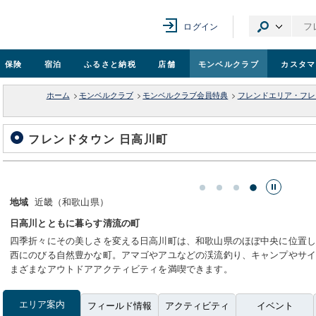
ログイン
保険
宿泊
ふるさと納税
店舗
モンベル
クラブ
カスタマ
ホーム
>
モンベルクラブ
>
モンベルクラブ会員特典
>
フレンドエリア・フレ
フレンドタウン 日高川町
寺
近畿（和歌山県）
地域
日高川とともに暮らす清流の町
四季折々にその美しさを変える日高川町は、和歌山県のほぼ中央に位置
西にのびる自然豊かな町。アマゴやアユなどの渓流釣り、キャンプやサ
まざまなアウトドアアクティビティを満喫できます。