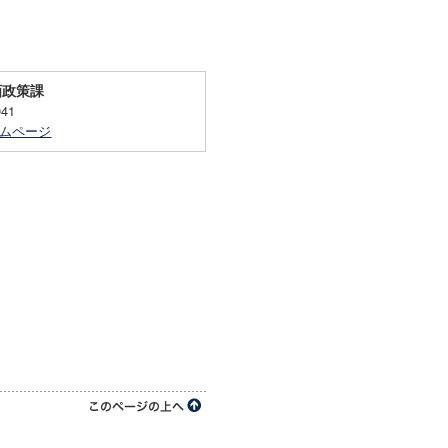
画政策課
041
ムページ