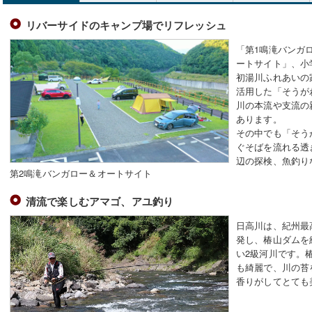
リバーサイドのキャンプ場でリフレッシュ
「第1鳴滝バンガ
ートサイト」、小
初湯川ふれあいの
活用した「そうが
川の本流や支流の
あります。
その中でも「そう
ぐそばを流れる透
辺の探検、魚釣り
第2鳴滝バンガロー＆オートサイト
清流で楽しむアマゴ、アユ釣り
日高川は、紀州最
発し、椿山ダムを
い2級河川です。
も綺麗で、川の苔
香りがしてとても