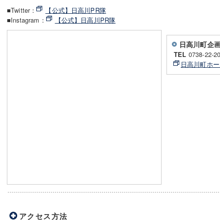
■Twitter：
【公式】日高川PR隊
■Instagram：
【公式】日高川PR隊
日高川町企
0738-22-2
TEL
日高川町ホー
アクセス方法