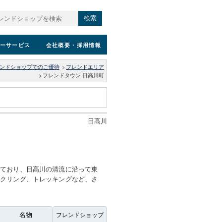
検索
ーサービス
会社概要
・採用情報
ンドショップでのご優待
>
フレンドエリア
>
フレンドタウン 日高川町
日高川
しており、日高川の清流に沿って東
イクリング、トレッキングなど、さ