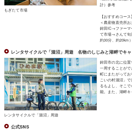
計）参考
もぎたて市場
【おすすめコース
＜農産物直売所お
鉾田IC→ファー
て市場→さんて旬
約30分、約20km
レンタサイクルで「涸沼」周遊 名物のしじみと湖畔でキャ
鉾田市の北に位置
一周することがで
町にまたがってお
こいの村涸沼」で
るもよし、そこで
能。また、湖畔キ
レンタサイクルで「涸沼」周遊
公式SNS