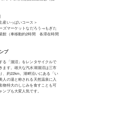
】
土産いっぱいコース＞
マーズマーケットなだろう→もぎた
菜館（車移動約2時間 各滞在時間
）
ンプ
する「涸沼」をレンタサイクルで
きます。雄大な汽水湖涸沼は三市
り、約22km。湖畔沿いにある「い
美人の湯と称される天然温泉に入
名物特大のしじみを食すことも可
ャンプも大変人気です。