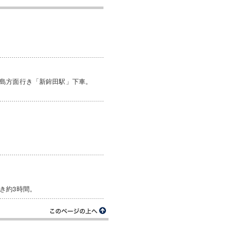
鹿島方面行き「新鉾田駅」下車。
き約3時間。