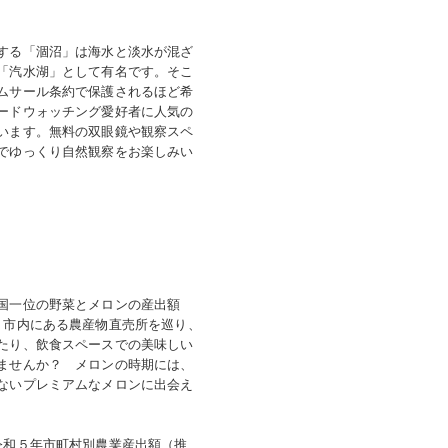
する「涸沼」は海水と淡水が混ざ
「汽水湖」として有名です。そこ
ムサール条約で保護されるほど希
ードウォッチング愛好者に人気の
います。無料の双眼鏡や観察スペ
でゆっくり自然観察をお楽しみい
国一位の野菜とメロンの産出額
。市内にある農産物直売所を巡り、
たり、飲食スペースでの美味しい
ませんか？ メロンの時期には、
ないプレミアムなメロンに出会え
令和５年市町村別農業産出額（推