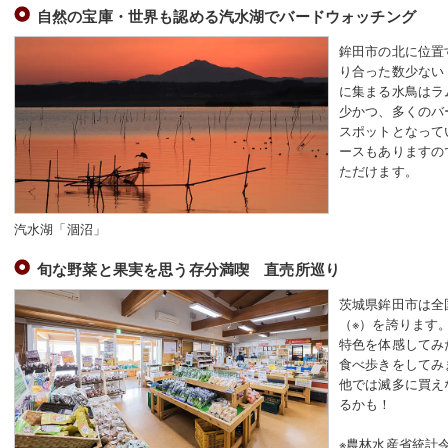
自然の宝庫・世界も認める汽水湖でバードウォッチング
鉾田市の北に位置
り合った数少ない
に集まる水鳥はラ
少かつ、多くのバ
スポットとなって
ースもありますの
ただけます。
汽水湖「涸沼」
旬な野菜と果実を思う存分満喫 直売所巡り
茨城県鉾田市は全
（※）を誇ります
特色を体感してみ
食べ歩きをしてみ
他では滅多に買え
るかも！
※農林水産省統計