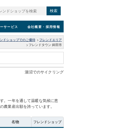
検索
ーサービス
会社概要
・採用情報
ンドショップでのご優待
>
フレンドエリア
>
フレンドタウン 鉾田市
涸沼でのサイクリング
です。一年を通して温暖な気候に恵
スの農業産出額を誇っています。