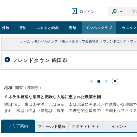
ログイン
保険
宿泊
ふるさと納税
店舗
モンベル
クラブ
カスタマ
ホーム
>
モンベルクラブ
>
モンベルクラブ会員特典
>
フレンドエリア・フレ
フレンドタウン 鉾田市
日
関東（茨城県）
地域
ミネラル豊富な潮風と肥沃な大地に恵まれた農業王国
鉾田市は、東は太平洋、北は涸沼、南は北浦に囲まれた自然豊かな地域
まれ、水はけのよい農地は「農業」の理想的な環境で、全国トップクラ