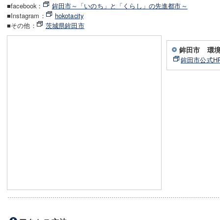
■facebook：
鉾田市～「いのち」と「くらし」の先進都市～
■Instagram：
hokotacity
■その他：
茨城県鉾田市
鉾田市 環
鉾田市公式H