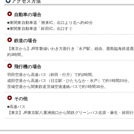
アクセス方法
自動車の場合
■東関東自動車道「潮来IC」出口より北へ約40分
■東関東自動車道「鉾田IC」出口すぐ
鉄道の場合
【東京から】JR常磐線いわき方面行き「水戸駅」経由、鹿島臨海鉄道
約3時間。
飛行機の場合
羽田空港から高速バス（鉾田・行方）で約2時間。
成田空港から高速バス（日立駅・ひたちなか・水戸）で約1時間20分。
茨城空港から関東鉄道茨城空港連絡バスで約1時間30分。
その他
■高速バス
【東京】JR東京駅八重洲南口から関鉄グリーンバス佐原・麻生・鉾田行