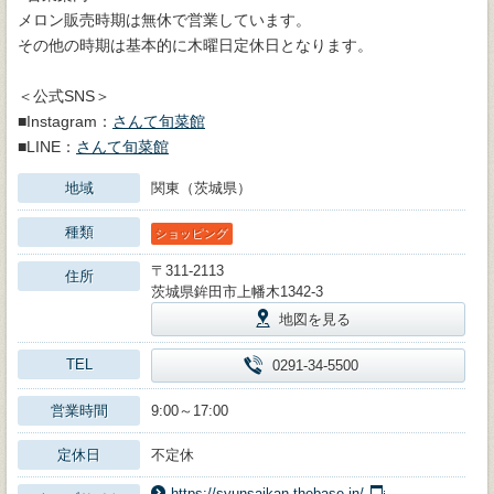
メロン販売時期は無休で営業しています。
その他の時期は基本的に木曜日定休日となります。
＜公式SNS＞
■Instagram：
さんて旬菜館
■LINE：
さんて旬菜館
地域
関東（茨城県）
種類
ショッピング
〒311-2113
住所
茨城県鉾田市上幡木1342-3
地図を見る
TEL
0291-34-5500
営業時間
9:00～17:00
定休日
不定休
https://syunsaikan.thebase.in/