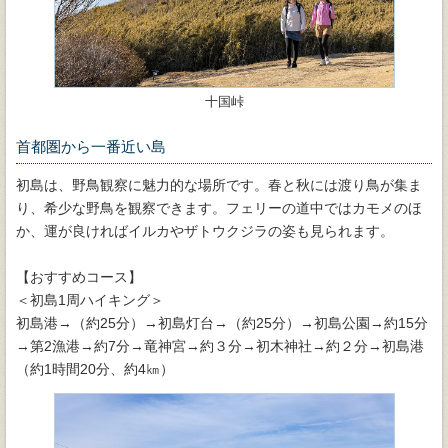
十国峠
首都圏から一番近い島
初島は、野鳥観察に魅力的な場所です。春と秋には渡り鳥が集ま
り、希少な野鳥を観察できます。フェリーの道中ではカモメのほ
か、運が良ければイルカやザトウクジラの姿も見られます。
【おすすめコース】
＜初島1周ハイキング＞
初島港→（約25分）→初島灯台→（約25分）→初島公園→約15分
→第2漁港→約7分→竜神宮→約３分→初木神社→約２分→初島港
（約1時間20分、約4㎞）