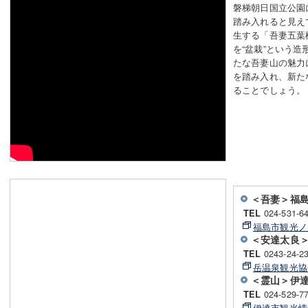
磐梯朝日国立公園
踏み入れると見え
生する「吾妻五葉
を“盆栽”という
たな吾妻山の魅力
を踏み入れ、新た
ることでしょう。
＜吾妻＞福
024-531-6
TEL
福島市観光ノ
＜安達太良
0243-24-2
TEL
岳温泉観光協
＜霊山＞伊
024-529-7
TEL
伊達市観光情