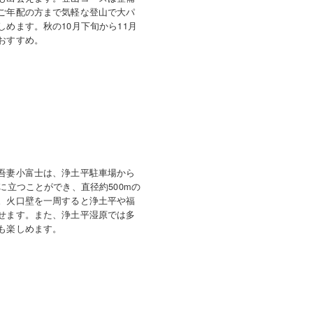
ご年配の方まで気軽な登山で大パ
しめます。秋の10月下旬から11月
おすすめ。
吾妻小富士は、浄土平駐車場から
に立つことができ、直径約500mの
。火口壁を一周すると浄土平や福
せます。また、浄土平湿原では多
も楽しめます。