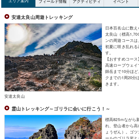
安達太良山周遊トレッキング
日本百名山に数え
太良山（標高1,7
ンの周遊コースは
初夏に咲き乱れる
す。
【おすすめコース
高速ロープウェイ
師岳まで10分ほ
クまでの1周20
きます。
安達太良山
霊山トレッキング～ゴリラに会いに行こう！～
標高825ｍなが
れ、登山者から高
ょうぜん）。ゴツ
ールのゴリラ岩と