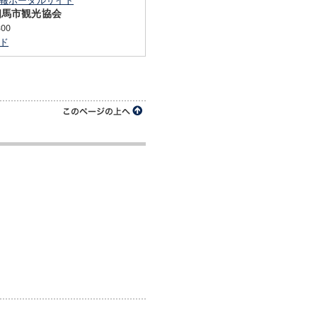
相馬市観光協会
300
ド