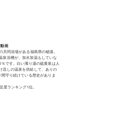
R動画
軒の共同浴場がある福島県の秘湯。
温泉浴槽が、加水加温もしていな
00％です。白い濁り湯の硫黄泉は人
け流しの温泉を供給して、ありの
0年間守り続けている歴史がありま
満足度ランキング1位。