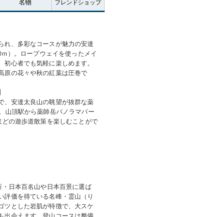
られ、多彩なコースが魅力の安達
00ｍ）。ロープウェイを使ったメイ
、初心者でも気軽に楽しめます。
高原の花々や秋の紅葉は圧巻で
】
で、安達太良山の眺望が抜群な薬
ど。山頂駅から薬師岳パノラマパー
分ほどの遊歩道散策を楽しむことがで
ら新・日本百名山や日本百景に選ば
い評価を得ている名峰・霊山（り
ゴツとした岩肌が特徴で、大スケ
も出会えます。登山コースは整備