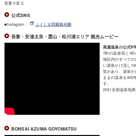
吾妻小富士
公式SNS
■Instagram：
ふくしま田園観光圏
吾妻・安達太良・霊山・松川浦エリア 観光ムービー
高湯温泉の公式P
7軒の温泉宿と1
地区内のすべての
い源泉かけ流し1
気があり、源泉か
ままの温泉を40
す。
2021全国温泉地
BONSAI AZUMA GOYOMATSU