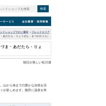
検索
ーサービス
会社概要
・採用情報
ンドショップでのご優待
>
フレンドエリア
ま・あだたら・りょうぜん・まつかわうら）
あづま・あだたら・りょ
朝日が美しい松川浦
浦。山から海までの豊かな自然を活
ティが楽しめます。随所に温泉を有