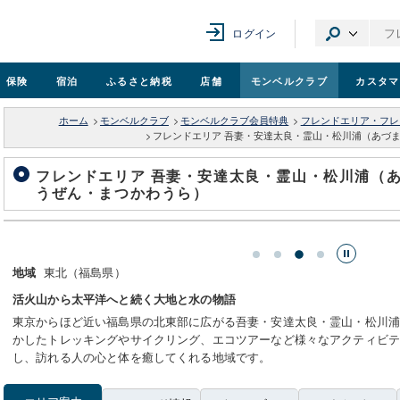
ログイン
保険
宿泊
ふるさと納税
店舗
モンベル
クラブ
カスタマ
ホーム
>
モンベルクラブ
>
モンベルクラブ会員特典
>
フレンドエリア・フレ
>
フレンドエリア 吾妻・安達太良・霊山・松川浦（あづ
フレンドエリア 吾妻・安達太良・霊山・松川浦（
うぜん・まつかわうら）
山
東北（福島県）
地域
活火山から太平洋へと続く大地と水の物語
東京からほど近い福島県の北東部に広がる吾妻・安達太良・霊山・松川
かしたトレッキングやサイクリング、エコツアーなど様々なアクティビ
し、訪れる人の心と体を癒してくれる地域です。