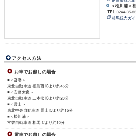
＜松川浦＞
0244-35-3
TEL
相馬観光ガイ
アクセス方法
お車でお越しの場合
■＜吾妻＞
東北自動車道 福島西ICより約45分
■＜安達太良＞
東北自動車道 二本松ICより約20分
■＜霊山＞
東北中央自動車道 霊山ICより約15分
■＜松川浦＞
常磐自動車道 相馬ICより約10分
電車でお越しの場合