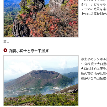
され、子どもから
ノラマの絶景を楽
上旬の紅葉時期が
霊山
吾妻小富士と浄土平湿原
浄土平のシンボル
10分程度で火口壁
火口の眺めは圧巻
島の市街地が見渡
種多様な高山植物