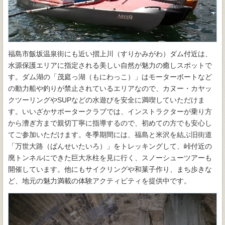
福島市飯坂温泉街にも近い摺上川（すりかみがわ）ダム付近は、
水源保護エリアに指定される美しい自然が魅力の癒しスポットで
す。ダム湖の「茂庭っ湖（もにわっこ）」はモーターボートなど
の動力船や釣りが禁止されているエリアなので、カヌー・カヤッ
クツーリングやSUPなどの水遊びを安全に満喫していただけま
す。いいざかサポータークラブでは、インストラクターが乗り方
から漕ぎ方まで親切丁寧に指導するので、初めての方でも安心し
てご参加いただけます。冬季期間には、福島と米沢を結ぶ旧街道
「万世大路（ばんせいたいろ）」をトレッキングして、峠付近の
廃トンネルにできた巨大氷柱を見に行く、スノーシューツアーも
開催しています。他にもサイクリングや和菓子作り、まち歩きな
ど、地元の魅力満載の体験アクティビティを提供中です。