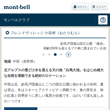
メニュー
ログイン
モンベルクラブ
フレンドヴィレッジ 小谷村（おたりむら）
園」
妙高戸隠連山国立公園 「鎌池」
湿原
樹齢200年を超えるブナ林に囲まれている池
地域
中部（長野県）
北アルプスの雪どけ水を湛える天の池「白馬大池」をはじめ雄大
な自然を堪能できる絶好のロケーション
中部山岳、妙高戸隠連山と二つの国立公園に抱かれる小谷村。夏
は登山、冬はスキーとアクティビティ満載です。春の芽吹き、秋
の紅葉と四季折々に美しい風景が自慢です。山のいで湯も楽しみ
の一つです。