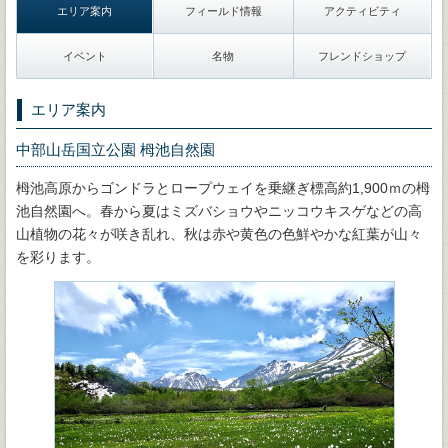
エリア案内
フィールド情報
アクティビティ
イベント
名物
フレンドショップ
エリア案内
中部山岳国立公園 栂池自然園
栂池高原からゴンドラとロープウェイを乗継ぎ標高約1,900ｍの栂
池自然園へ。春から夏はミズバショウやニッコウキスゲなどの高
山植物の花々が咲き乱れ、秋は赤や黄色の色鮮やかな紅葉が山々
を彩ります。