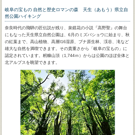
岐阜の宝もの 自然と歴史ロマンの森 天生（あもう）県立自
然公園ハイキング
奈良時代の飛騨の匠伝説が残り、泉鏡花の小説『高野聖』の舞台
にもなった天生県立自然公園は、6月のミズバショウに始まり、秋
の紅葉まで、高山植物、高層I16湿原、ブナ原生林、渓谷、滝など
雄大な自然を満喫できます。その貴重さから「岐阜の宝もの」に
認定されています。籾糠山頂（1,744ｍ）からは公園のほぼ全体と
北アルプスを眺望できます。