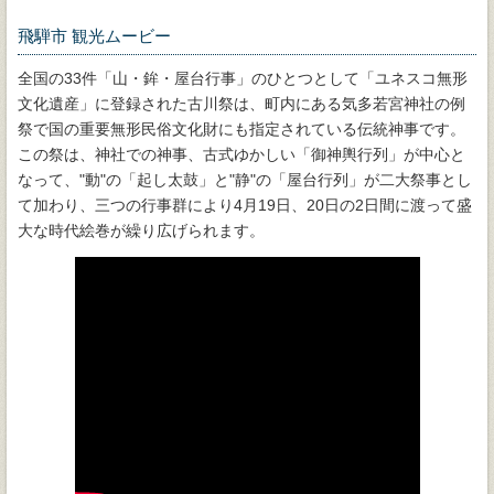
飛騨市 観光ムービー
全国の33件「山・鉾・屋台行事」のひとつとして「ユネスコ無形
文化遺産」に登録された古川祭は、町内にある気多若宮神社の例
祭で国の重要無形民俗文化財にも指定されている伝統神事です。
この祭は、神社での神事、古式ゆかしい「御神輿行列」が中心と
なって、"動"の「起し太鼓」と"静"の「屋台行列」が二大祭事とし
て加わり、三つの行事群により4月19日、20日の2日間に渡って盛
大な時代絵巻が繰り広げられます。