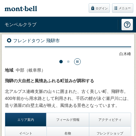
メニュー
ログイン
モンベルクラブ
フレンドタウン 飛騨市
白木峰
地域
中部（岐阜県）
飛騨の大自然と風情あふれる町並みが調和する
北アルプス連峰支脈の山々に囲まれた、古く美しい町、飛騨市。
400年前から用水路として利用され、千匹の鯉が泳ぐ瀬戸川には、
造り酒屋の白壁土蔵が映え、風情ある景色となっています。
エリア案内
フィールド情報
アクティビティ
イベント
名物
フレンドショップ