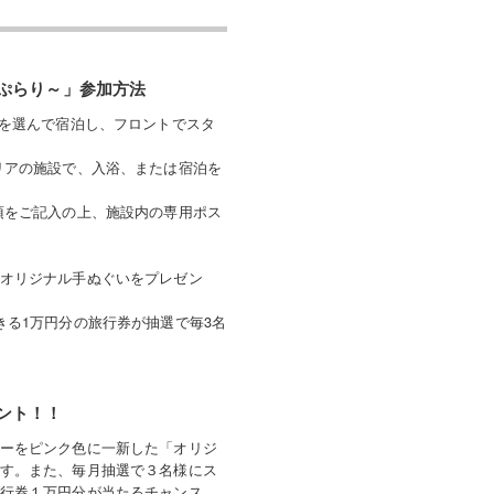
ぷらり～」参加方法
先を選んで宿泊し、フロントでスタ
リアの施設で、入浴、または宿泊を
項をご記入の上、施設内の専用ポス
オリジナル手ぬぐいをプレゼン
きる1万円分の旅行券が抽選で毎3名
ント！！
ーをピンク色に一新した「オリジ
す。また、毎月抽選で３名様にス
行券１万円分が当たるチャンス