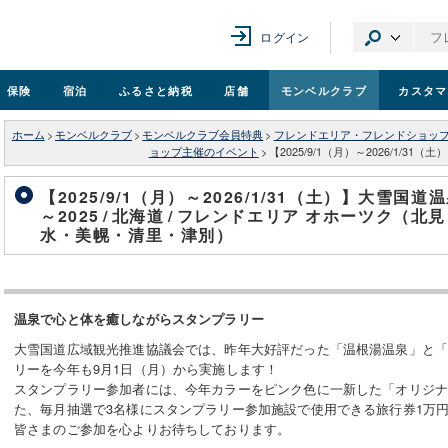
ログイン
保険
宿泊
ふるさと納税
店舗
モンベル
クラブ
カスタマ
ホーム
>
モンベルクラブ
>
モンベルクラブ会員特典
>
フレンドエリア・フレンドショッ
ョップ主催のイベント
>
【2025/9/1（月）～2026/1/3
【2025/9/1（月）～2026/1/31（土）】大雪
～2025
/
北海道
/
フレンドエリア オホーツク（北
水・美幌・清里・津別）
温泉で心と体を癒しながらスタンプラリー
大雪国道広域観光推進協議会では、昨年大好評だった「温根湯温泉」と
リーを今年も9月1日（月）から実施します！
スタンプラリー参加者には、今年カラーをピンク色に一新した「オリジ
た、毎月抽選で3名様にスタンプラリー参加施設で使用できる旅行券1万
皆さまのご参加を心よりお待ちしております。