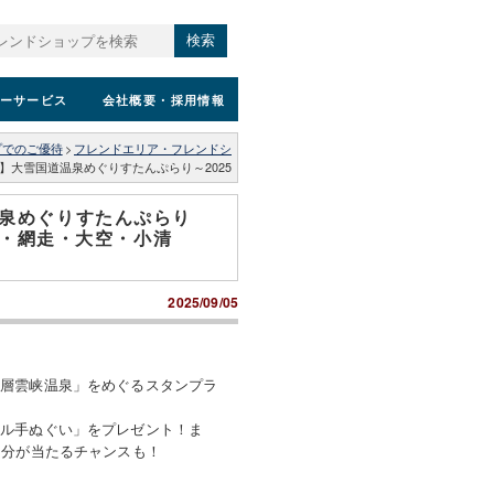
検索
ーサービス
会社概要
・採用情報
プでのご優待
>
フレンドエリア・フレンドシ
1（土）】大雪国道温泉めぐりすたんぷらり～2025
国道温泉めぐりすたんぷらり
見・網走・大空・小清
2025/09/05
「層雲峡温泉」をめぐるスタンプラ
ナル手ぬぐい」をプレゼント！ま
円分が当たるチャンスも！