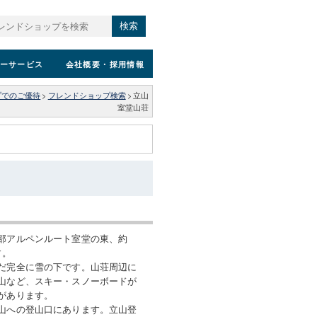
検索
ーサービス
会社概要
・採用情報
プでのご優待
>
フレンドショップ検索
>
立山
室堂山荘
部アルペンルート室堂の東、約
す。
だ完全に雪の下です。山荘周辺に
山など、スキー・スノーボードが
があります。
山への登山口にあります。立山登