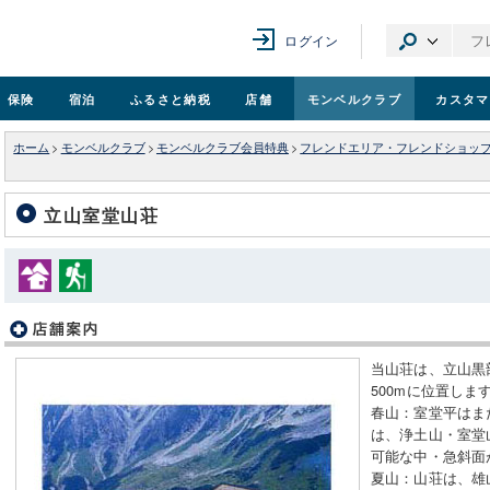
ログイン
保険
宿泊
ふるさと納税
店舗
モンベル
クラブ
カスタマ
ホーム
>
モンベルクラブ
>
モンベルクラブ会員特典
>
フレンドエリア・フレンドショッ
立山室堂山荘
当山荘は、立山黒
500mに位置しま
春山：室堂平はま
は、浄土山・室堂
可能な中・急斜面
夏山：山荘は、雄