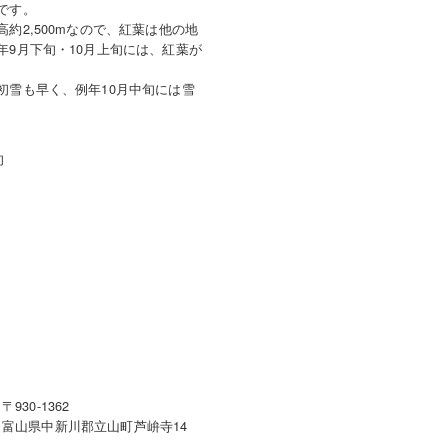
です。
約2,500mなので、紅葉は他の地
年9月下旬・10月上旬には、紅葉が
初雪も早く、例年10月中旬には雪
旬
〒930-1362
富山県中新川郡立山町芦峅寺14