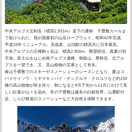
中央アルプス宝剣岳（標高2,931m）直下の通称 千畳敷カールま
で架けられた、我が国最初の山岳ロープウェイ。昭和42年完成、
平成10年リニューアル。高低差、山頂駅の標高共に日本最高。
中央アルプスの主峰駒ヶ岳は、標高2,956m、眺望絶佳、真夏の別
天地。富士山をはじめ南アルプス連峰、御嶽山、乗鞍岳、北アル
プスを一望でき、又、高山植物の宝庫として有名。
春は千畳敷でのスキーやスノーシューのシーズンとなり、夏はコ
バイケイソウ・ミヤマキンバイ・チングルマ・クロユリなど約150
種の高山植物が咲き誇り、秋になると9月下旬から11月にかけて美
しい紅葉が山々を染め、冬の千畳敷は厳冬の白銀世界。山麓駅付
近、しらび林道のスノーシューなど大自然を体験できます。