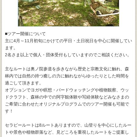
■ツアー開催について
主に4月～11月初旬にかけての平日・土日祝日を中心に開催してい
ます。
2名さま以上で個人・団体受付もしていますのでご相談ください。
主なルートは奥ノ院参道を歩きながら歴史と宗教文化に触れ、森
林内では自然の持つ癒しの力に触れながらゆったりとした時間を
過ごして頂きます。
オプションでヨガや瞑想・バードウォッチングや植物観察、ウッ
ドクラフト、森林の中での阿字観体験や写経体験などみなさまの
ご希望に合わせたオリジナルプログラムでのツアー開催も可能で
す！
セラピールートは8ルートありますので、山登りを中心にしたルー
トや景色や植物群落など、見どころを重視したルートをご提案し