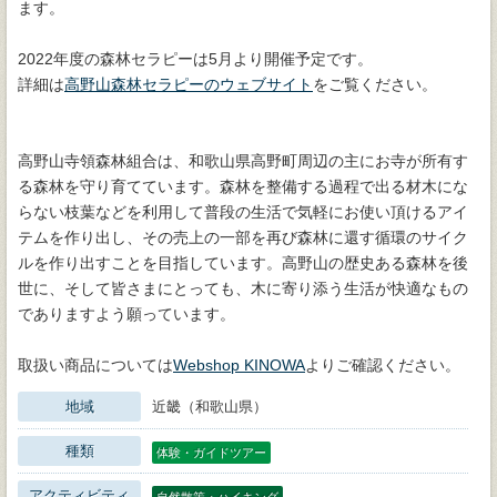
ます。
2022年度の森林セラピーは5月より開催予定です。
詳細は
高野山森林セラピーのウェブサイト
をご覧ください。
高野山寺領森林組合は、和歌山県高野町周辺の主にお寺が所有す
る森林を守り育てています。森林を整備する過程で出る材木にな
らない枝葉などを利用して普段の生活で気軽にお使い頂けるアイ
テムを作り出し、その売上の一部を再び森林に還す循環のサイク
ルを作り出すことを目指しています。高野山の歴史ある森林を後
世に、そして皆さまにとっても、木に寄り添う生活が快適なもの
でありますよう願っています。
取扱い商品については
Webshop KINOWA
よりご確認ください。
地域
近畿（和歌山県）
種類
体験・ガイドツアー
アクティビティ