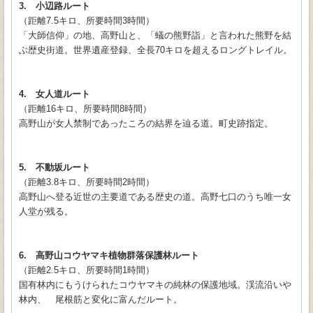
3. 小辺路ルート
（距離7.5キロ、所要時間3時間）
「大師信仰」の地、高野山と、「蟻の熊野詣」と言われた熊野を結
ぶ歴史街道。世界遺産登録、全長70キロを超えるロングトレイル。
4. 女人道ルート
（距離16キロ、所要時間8時間）
高野山が女人禁制であったころの結界を辿る道。町史跡指定。
5. 不動坂ルート
（距離3.8キロ、所要時間2時間）
高野山へ登る近世の主要道である歴史の道。高野七口のうち唯一女
人堂が残る。
6. 高野山コウヤマキ植物群落保護林ルート
（距離2.5キロ、所要時間1時間）
国有林内にもうけられたコウヤマキの純林の保護地域。渓流沿いや
林内、 尾根筋と変化に富んだルート。