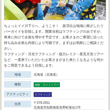
ちょっとイイ川下りへ、ようこそ！ 楽渓社は地域に根ざしたリ
バーガイドを目指します。開業当初はラフティングのみですが、
将来に向けて企画を増やす予定です。お客さまのご希望に沿った
持ち込み企画も内容により可能です。まずはお気軽にご相談くだ
さい。
ラフティング・月光ラフティング・脱力レイク・星見月見ツアー
など、一度来ていただいたお客さまがまた来たくなるような何か
をご用意できるよう目指します。
地域
北海道（北海道）
種類
体験・ガイドツアー
アクティビティ
ラフティング
〒079-2551
住所
北海道空知郡南富良野町落合178