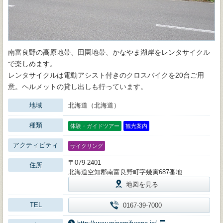
南富良野の高原地帯、田園地帯、かなやま湖岸をレンタサイクル
で楽しめます。
レンタサイクルは電動アシスト付きのクロスバイクを20台ご用
意。ヘルメットの貸し出しも行っています。
地域
北海道（北海道）
種類
体験・ガイドツアー
観光案内
アクティビティ
サイクリング
〒079-2401
住所
北海道空知郡南富良野町字幾寅687番地
地図を見る
TEL
0167-39-7000