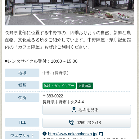
長野県北部に位置する中野市の、四季おりおりの自然、新鮮な農
産物、文化薫る名所をご紹介しています。中野陣屋・県庁記念館
内の「カフェ陣屋」もぜひご利用ください。
■レンタサイクル受付：10:00～15:00
地域
中部（長野県）
種類
体験・ガイドツアー
文化施設
〒383-0022
住所
長野県中野市中央2-4-4
地図を見る
TEL
0269-23-2718
http://www.nakanokanko.jp/
ウェブサイト