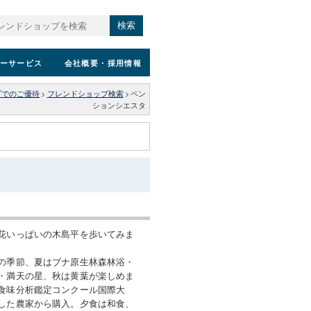
検索
ーサービス
会社概要
・採用情報
プでのご優待
>
フレンドショップ検索
>
ペン
ションシエスタ
花いっぱいの木島平を歩いてみま
の季節、夏はブナ原生林森林浴・
・満天の星、秋は黄葉が楽しめま
食味分析鑑定コンクール国際大
した農家から購入。夕食は和食、