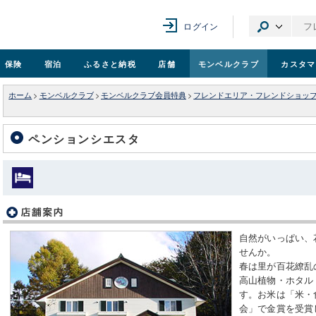
ログイン
保険
宿泊
ふるさと納税
店舗
モンベル
クラブ
カスタマ
ホーム
>
モンベルクラブ
>
モンベルクラブ会員特典
>
フレンドエリア・フレンドショッ
ペンションシエスタ
自然がいっぱい、
せんか。
春は里が百花繚乱
高山植物・ホタル
す。お米は「米・
会」で金賞を受賞