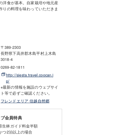
の洋食が基本。自家栽培や地元産
作りの料理を味わっていただきま
〒389-2303
長野県下高井郡木島平村上木島
3018-4
0269-82-1811
http://siesta.travel.coocan.j
p/
※最新の情報を施設のウェブサイ
ト等で必ずご確認ください。
フレンドエリア 信越自然郷
ラブ会員特典
原生林ガイド料金半額
かつ2泊以上の場合