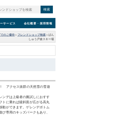
検索
ーサービス
会社概要
・採用情報
プでのご優待
>
フレンドショップ検索
>
ばん
しゅう戸倉スキー場
ぐ！ アクセス抜群の天然雪の雪遊
レンデは上級者の腕試しにおすす
フトに乗れば緩斜面が広がる高丸
移動ができます。ゲレンデボトム
遊び専用のキッズパークもあり、