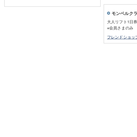
モンベルク
大人リフト1日券
※会員さまのみ
フレンドショッ