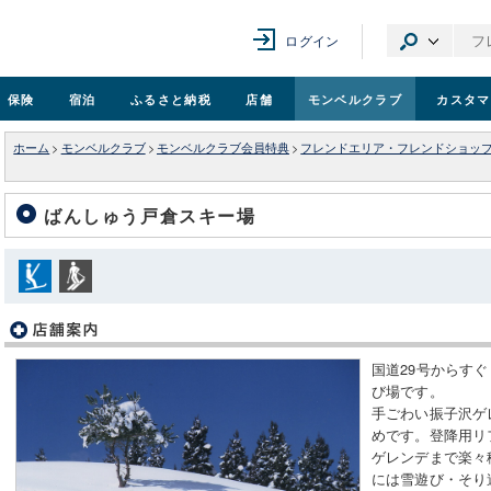
ログイン
保険
宿泊
ふるさと納税
店舗
モンベル
クラブ
カスタマ
ホーム
>
モンベルクラブ
>
モンベルクラブ会員特典
>
フレンドエリア・フレンドショッ
ばんしゅう戸倉スキー場
国道29号からす
び場です。
手ごわい振子沢ゲ
めです。登降用リ
ゲレンデまで楽々
には雪遊び・そり