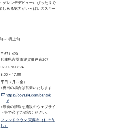
・ゲレンデデビューにぴったりで
楽しめる魅力がいっぱいのスキー
下旬～3月上旬
〒671-4201
兵庫県宍粟市波賀町戸倉207
0790-73-0324
8:00～17:00
平日（月～金）
※祝日の場合は営業いたします
https://ooyaski.com/bantok
u/
※最新の情報を施設のウェブサイ
ト等で必ずご確認ください。
フレンドタウン 宍粟市（しそう
し）