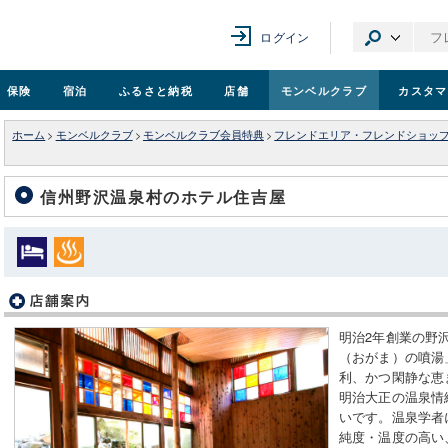
ログイン
保険
宿泊
ふるさと納税
店舗
モンベル
クラブ
カスタマ
ホーム
>
モンベルクラブ
>
モンベルクラブ会員特典
>
フレンドエリア・フレンドショッ
信州野沢温泉村のホテル住吉屋
明治2年創業の野
（おがま）の噴湯
利、かつ閑静な恵
明治大正の温泉情
いです。温泉学者
純度・温度の高い