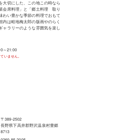
を大切にした、この地この時なら
菜会席料理」と「郷土料理 取り
味わい豊かな季節の料理でおもて
館内は畦地梅太郎の版画やのらく
ギャラリーのような雰囲気を楽し
～21:00
していません。
〒389-2502
長野県下高井郡野沢温泉村豊郷
8713
0269-85-2005