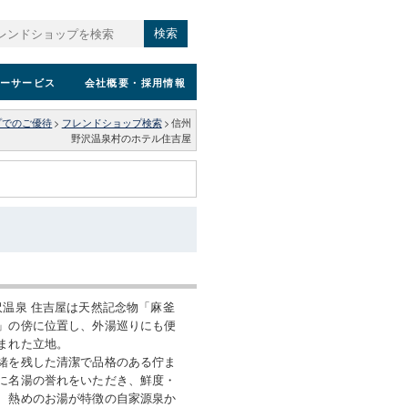
検索
ーサービス
会社概要
・採用情報
プでのご優待
>
フレンドショップ検索
>
信州
野沢温泉村のホテル住吉屋
沢温泉 住吉屋は天然記念物「麻釜
」の傍に位置し、外湯巡りにも便
まれた立地。
緒を残した清潔で品格のある佇ま
に名湯の誉れをいただき、鮮度・
、熱めのお湯が特徴の自家源泉か