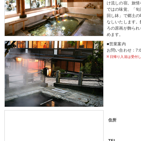
け流しの宿。旅情
ではの味覚、「旬
回し鉢」で郷土の
なしいたします。
ろの原画が飾られ
めます。
■営業案内
お問い合わせ：7:00
日帰り入浴は受付
住所
TEL