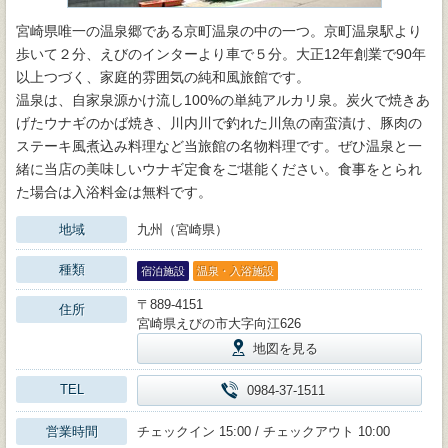
宮崎県唯一の温泉郷である京町温泉の中の一つ。京町温泉駅より
歩いて２分、えびのインターより車で５分。大正12年創業で90年
以上つづく、家庭的雰囲気の純和風旅館です。
温泉は、自家泉源かけ流し100%の単純アルカリ泉。炭火で焼きあ
げたウナギのかば焼き、川内川で釣れた川魚の南蛮漬け、豚肉の
ステーキ風煮込み料理など当旅館の名物料理です。ぜひ温泉と一
緒に当店の美味しいウナギ定食をご堪能ください。食事をとられ
た場合は入浴料金は無料です。
地域
九州（宮崎県）
種類
宿泊施設
温泉・入浴施設
〒889-4151
住所
宮崎県えびの市大字向江626
地図を見る
TEL
0984-37-1511
営業時間
チェックイン 15:00 / チェックアウト 10:00