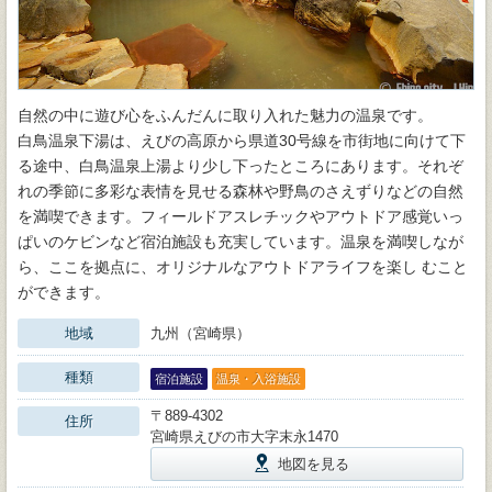
自然の中に遊び心をふんだんに取り入れた魅力の温泉です。
白鳥温泉下湯は、えびの高原から県道30号線を市街地に向けて下
る途中、白鳥温泉上湯より少し下ったところにあります。それぞ
れの季節に多彩な表情を見せる森林や野鳥のさえずりなどの自然
を満喫できます。フィールドアスレチックやアウトドア感覚いっ
ぱいのケビンなど宿泊施設も充実しています。温泉を満喫しなが
ら、ここを拠点に、オリジナルなアウトドアライフを楽し むこと
ができます。
地域
九州（宮崎県）
種類
宿泊施設
温泉・入浴施設
〒889-4302
住所
宮崎県えびの市大字末永1470
地図を見る