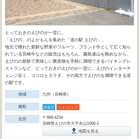
とっておきのえびのが一堂に。
「えびの」のよかもんを集めた「道の駅 えびの」。
地元で穫れた新鮮な野菜やフルーツ、ブランド牛として広く知ら
れている宮崎牛などの販売はもちろん、霧島連山を眺めながら、
えびのの新鮮で美味しい農産物を手軽に満喫できるバイキングレ
ストランなど、とっておきのえびのが一堂に。えびのインターチ
ェンジ近く、ココロとカラダ、その両方でえびのを満喫できる道
の駅です。
地域
九州（宮崎県）
種類
飲食店
ショッピング
〒889-4234
住所
宮崎県えびの市大字永山1006-1
地図を見る