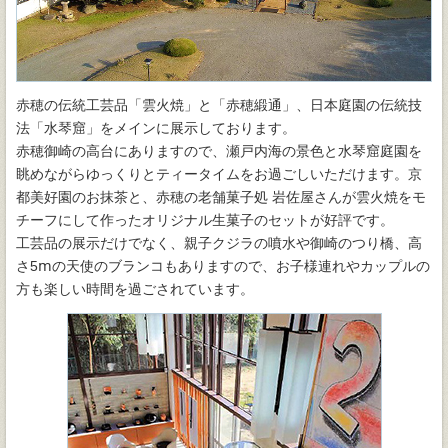
赤穂の伝統工芸品「雲火焼」と「赤穂緞通」、日本庭園の伝統技
法「水琴窟」をメインに展示しております。
赤穂御崎の高台にありますので、瀬戸内海の景色と水琴窟庭園を
眺めながらゆっくりとティータイムをお過ごしいただけます。京
都美好園のお抹茶と、赤穂の老舗菓子処 岩佐屋さんが雲火焼をモ
チーフにして作ったオリジナル生菓子のセットが好評です。
工芸品の展示だけでなく、親子クジラの噴水や御崎のつり橋、高
さ5ⅿの天使のブランコもありますので、お子様連れやカップルの
方も楽しい時間を過ごされています。