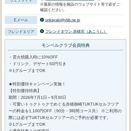
ウェブサイト
※最新の情報を施設のウェブサイト等で必ずご
確認ください。
Eメール
unkayaki@ybb.ne.jp
フレンドタウン 赤穂市（あこうし）
フレンドエリア
モンベルクラブ会員特典
・雲火焼購入時に10%OFF
・ドリンク、デザート50円引き
※1グループまでOK
★特別優待キャンペーン実施！
【特別優待特典】
期間：2026年7月1日～9月30日
・可愛いトゥクトゥクでめぐる赤穂御崎TUKTUKセルフツア
ーの料金を1,100円OFF（90分・3時間コース共） ※ご利用の
際には必ずTUKTUKセルフツアーのご予約が必要です。
※1グループまでOK