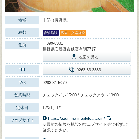
地域
中部（長野県）
種類
宿泊施設
温泉・入浴施設
〒399-8301
住所
長野県安曇野市穂高有明7717
地図を見る
TEL
0263-83-3883
FAX
0263-81-5070
営業時間
チェックイン15:00 / チェックアウト10:00
定休日
12/31、1/1
https://azumino-mapleleaf.com/
ウェブサイト
※最新の情報を施設のウェブサイト等で必ずご
確認ください。