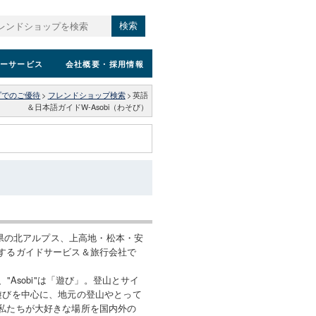
検索
ーサービス
会社概要
・採用情報
プでのご優待
>
フレンドショップ検索
>
英語
＆日本語ガイドW-Asobi（わそび）
長野県の北アルプス、上高地・松本・安
するガイドサービス＆旅行会社で
、"Asobi"は「遊び」。登山とサイ
遊びを中心に、地元の登山やとって
私たちが大好きな場所を国内外の