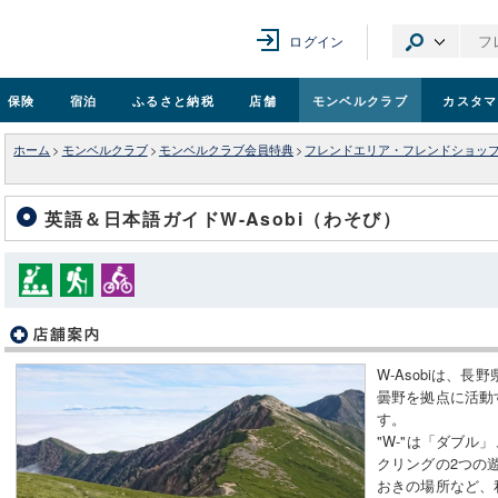
ログイン
保険
宿泊
ふるさと納税
店舗
モンベル
クラブ
カスタマ
ホーム
>
モンベルクラブ
>
モンベルクラブ会員特典
>
フレンドエリア・フレンドショッ
英語＆日本語ガイドW-Asobi（わそび）
W-Asobiは、
曇野を拠点に活動
す。
"W-"は「ダブル」
クリングの2つの
おきの場所など、