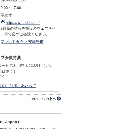
9:00～17:00
不定休
https://w-asobi.com/
※最新の情報を施設のウェブサイ
ト等で必ずご確認ください。
フレンドタウン 安曇野市
ラブ会員特典
ービス利用料金5%OFF（レン
分は除く）
OK
プのご利用にあたって
o, Japan)