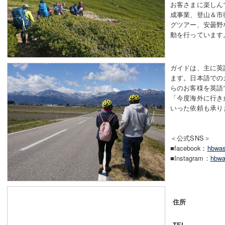
お客さまに楽しん
成事業、登山＆市
グツアー、安曇野
動を行っています
ガイドは、主に英
ます。日本語での
らのお客様を英語
「今度海外に行き
いった依頼も承り
＜公式SNS＞
■facebook：
hbwas
■Instagram：
hbwa
住所
TEL