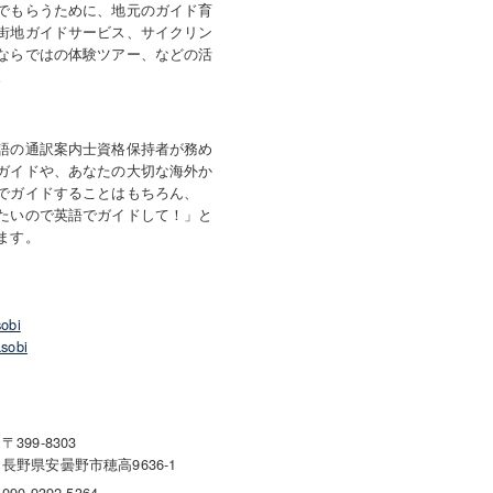
でもらうために、地元のガイド育
街地ガイドサービス、サイクリン
ならではの体験ツアー、などの活
。
語の通訳案内士資格保持者が務め
ガイドや、あなたの大切な海外か
でガイドすることはもちろん、
たいので英語でガイドして！」と
ます。
obi
sobi
〒399-8303
長野県安曇野市穂高9636-1
090-9392-5364