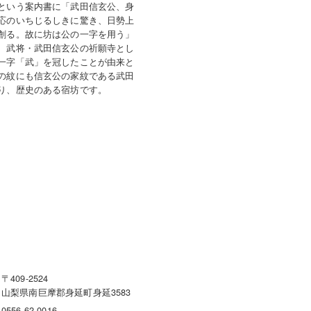
という案内書に「武田信玄公、身
応のいちじるしきに驚き、日勢上
創る。故に坊は公の一字を用う」
、武将・武田信玄公の祈願寺とし
一字「武」を冠したことが由来と
の紋にも信玄公の家紋である武田
り、歴史のある宿坊です。
〒409-2524
山梨県南巨摩郡身延町身延3583
0556-62-0016