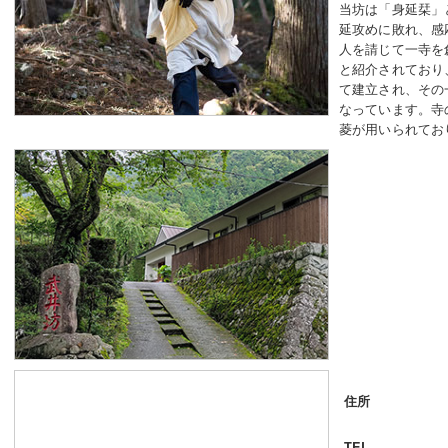
当坊は「身延栞」
延攻めに敗れ、感
人を請じて一寺を
と紹介されており
て建立され、その
なっています。寺
菱が用いられてお
住所
TEL