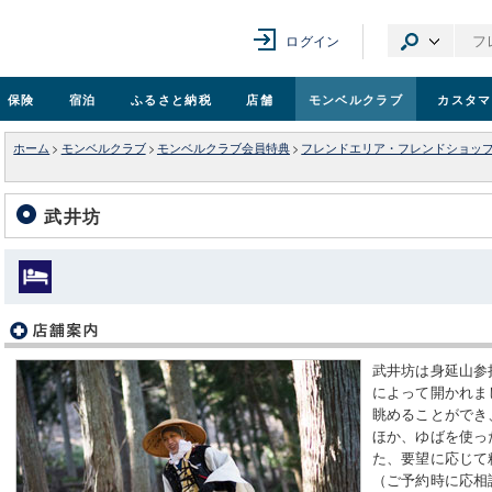
ログイン
保険
宿泊
ふるさと納税
店舗
モンベル
クラブ
カスタマ
ホーム
>
モンベルクラブ
>
モンベルクラブ会員特典
>
フレンドエリア・フレンドショッ
武井坊
武井坊は身延山参
によって開かれま
眺めることができ
ほか、ゆばを使っ
た、要望に応じて
（ご予約時に応相