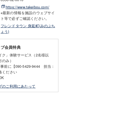
https://www.takeibou.com/
※最新の情報を施設のウェブサイ
ト等で必ずご確認ください。
フレンドタウン 身延町(みのぶち
ょう)
ラブ会員特典
イク」体験サービス（2名様以
方のみ）
前に【090-5429-9444 担当：
絡ください
OK
プのご利用にあたって