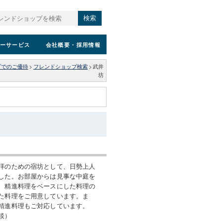
検索
ーサービス
会社概要
・採用情報
プでのご優待
>
フレンドショップ検索
>
武井
坊
拝のための宿坊として、日勢上人
した。お部屋からは見事な中庭を
、精進料理をベースにした料理の
た料理をご用意しています。ま
精進料理もご対応しています。
談）