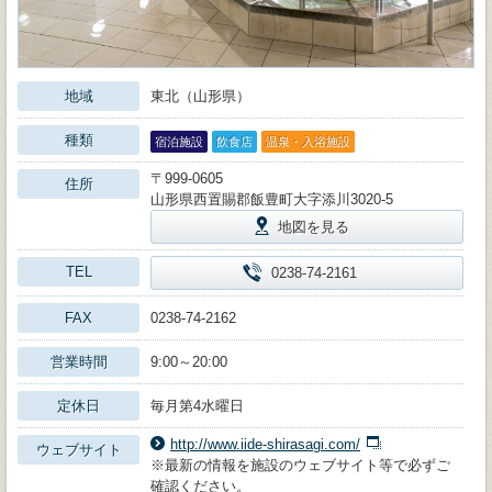
地域
東北（山形県）
種類
宿泊施設
飲食店
温泉・入浴施設
〒999-0605
住所
山形県西置賜郡飯豊町大字添川3020-5
地図を見る
TEL
0238-74-2161
FAX
0238-74-2162
営業時間
9:00～20:00
定休日
毎月第4水曜日
http://www.iide-shirasagi.com/
ウェブサイト
※最新の情報を施設のウェブサイト等で必ずご
確認ください。