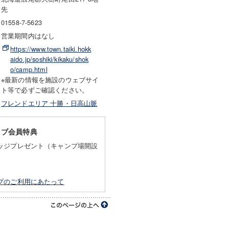
先
01558-7-5623
営業期間内はなし
https://www.town.taiki.hokk
aido.jp/soshiki/kikaku/shok
o/camp.html
※最新の情報を施設のウェブサイ
ト等で必ずご確認ください。
フレンドエリア 十勝・日高山脈
ラブ会員特典
ッジプレゼント（キャンプ場開設
プのご利用にあたって