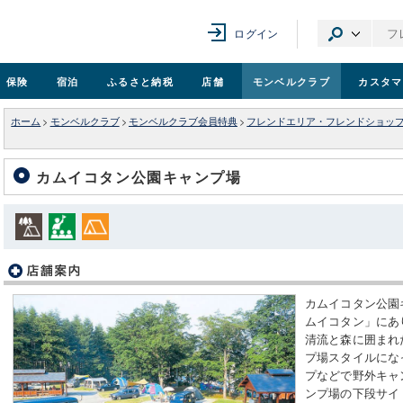
ログイン
保険
宿泊
ふるさと納税
店舗
モンベル
クラブ
カスタマ
ホーム
>
モンベルクラブ
>
モンベルクラブ会員特典
>
フレンドエリア・フレンドショッ
カムイコタン公園キャンプ場
カムイコタン公園
ムイコタン」にあ
清流と森に囲まれ
プ場スタイルにな
プなどで野外キャ
ンプ場の下段サイ