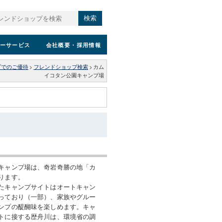
検索
ーサービス
会社概要
・採用情報
プでのご優待
>
フレンドショップ検索
>
カム
イコタン公園キャンプ場
キャンプ場は、奇岩奇勝の地「カ
ります。
たキャンプサイトはオートキャン
っており（一部）、家族やグルー
ンプの醍醐味を楽しめます。キャ
トに接する歴舟川は、環境省の調