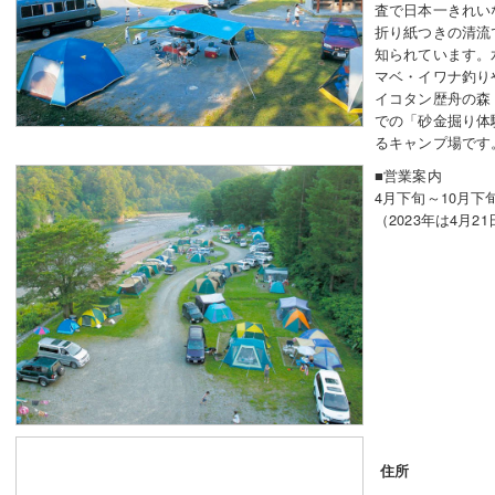
査で日本一きれい
折り紙つきの清流
知られています。
マベ・イワナ釣り
イコタン歴舟の森
での「砂金掘り体
るキャンプ場です
■営業案内
4月下旬～10月下
（2023年は4月2
住所