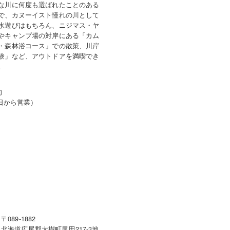
な川に何度も選ばれたことのある
で、カヌーイスト憧れの川として
水遊びはもちろん、ニジマス・ヤ
やキャンプ場の対岸にある「カム
・森林浴コース」での散策、川岸
験」など、アウトドアを満喫でき
。
旬
1日から営業）
〒089-1882
北海道広尾郡大樹町尾田217-3地