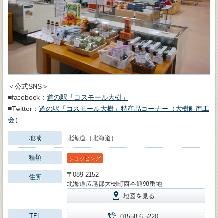
＜公式SNS＞
■facebook：
道の駅「コスモール大樹」
■Twitter：
道の駅「コスモール大樹」特産品コーナー（大樹町商工
会）
地域
北海道（北海道）
種類
ショッピング
〒089-2152
住所
北海道広尾郡大樹町西本通98番地
地図を見る
TEL
01558-6-5220