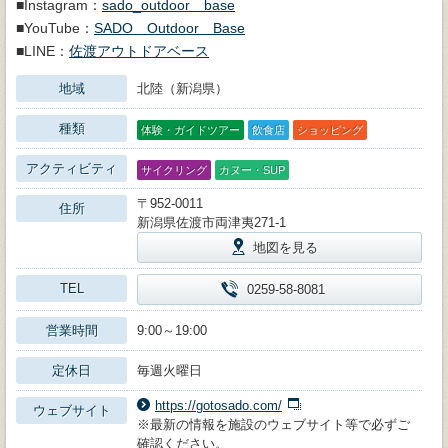
■Instagram：
sado_outdoor＿base
■YouTube：
SADO Outdoor Base
■LINE：
佐渡アウトドアベース
地域
北陸（新潟県）
種類
体験・ガイドツアー
飲食店
ショッピング
アクティビティ
サイクリング
カヌー・SUP
〒952-0011
住所
新潟県佐渡市両津夷271-1
地図を見る
TEL
0259-58-8081
営業時間
9:00～19:00
定休日
毎週火曜日
https://gotosado.com/
ウェブサイト
※最新の情報を施設のウェブサイト等で必ずご
確認ください。