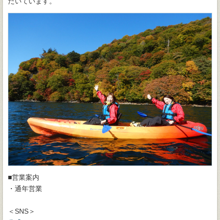
だいています。
■営業案内
・通年営業
＜SNS＞