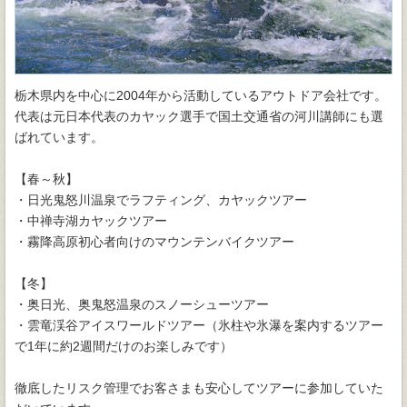
栃木県内を中心に2004年から活動しているアウトドア会社です。
代表は元日本代表のカヤック選手で国土交通省の河川講師にも選
ばれています。
【春～秋】
・日光鬼怒川温泉でラフティング、カヤックツアー
・中禅寺湖カヤックツアー
・霧降高原初心者向けのマウンテンバイクツアー
【冬】
・奥日光、奥鬼怒温泉のスノーシューツアー
・雲竜渓谷アイスワールドツアー（氷柱や氷瀑を案内するツアー
で1年に約2週間だけのお楽しみです）
徹底したリスク管理でお客さまも安心してツアーに参加していた