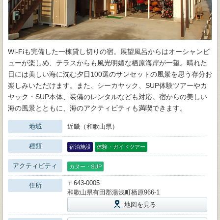
Wi-Fiも完備した一棟貸し切りの宿。展望風呂からはオーシャンビ
ューが楽しめ、テラスからも風光明媚な栖原海岸が一望。晴れた
日には美しい海に沈む夕日100選のサンセットの風景を思う存分お
楽しみいただけます。また、シーカヤック、SUP体験ツアーやカ
ヤック・SUP本体、装備のレンタルなども対応。宿からの美しい
海の風景とともに、海のアクティビティも満喫できます。
地域
近畿（和歌山県）
種類
宿泊施設
体験・ガイドツアー
アクティビティ
カヌー・SUP
〒643-0005
住所
和歌山県有田郡湯浅町栖原966-1
地図を見る